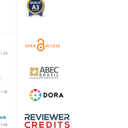
1-20
t
21-36
work
37-48