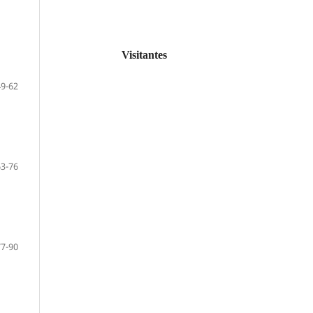
Visitantes
49-62
63-76
77-90